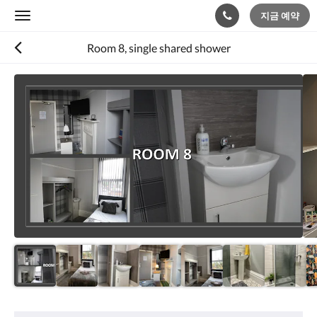
지금 예약
Toggle
navigation
Room 8, single shared shower
다
음
은
회
전
식
입
니
다.
이
미
지
를
탐
색
하
려
편
면
의