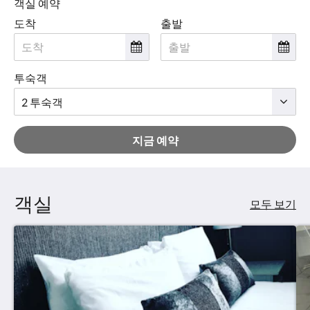
객실 예약
요.
도착
출발
투숙객
지금 예약
객실
모두 보기