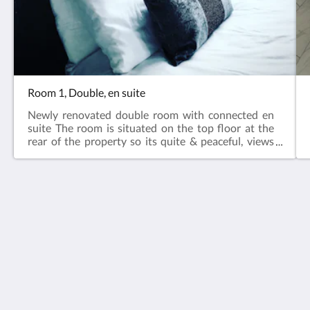
Room 1, Double, en suite
Newly renovated double room with connected en
suite The room is situated on the top floor at the
rear of the property so its quite & peaceful, views
over looking the woodlands.Flat screen TV Tea and
coffee making facilities en suite bathroom built in
wardrobes
St Andrews House Hotel
St Andrews Hotel 518 Blackpool Road
Preston England PR2 1HY
United Kingdom
+44 1772 720580
standrewshousehotel@gmail.com