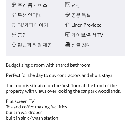
왼
시
주간 룸 서비스
전경
쪽
설
또
무선 인터넷
공용 욕실
는
오
티/커피 메이커
Linen Provided
른
금연
케이블/위성 TV
쪽
으
린넨과 타월 제공
싱글 침대
로
넘
기
거
Budget single room with shared bathroom
나,
다
Perfect for the day to day contractors and short stays
음
The room is situated on the first floor at the front of the
및
property, with views over looking the car park woodlands.
이
전
Flat screen TV
버
Tea and coffee making facilities
튼
built in wardrobes
을
built in sink / wash station
누
르
세